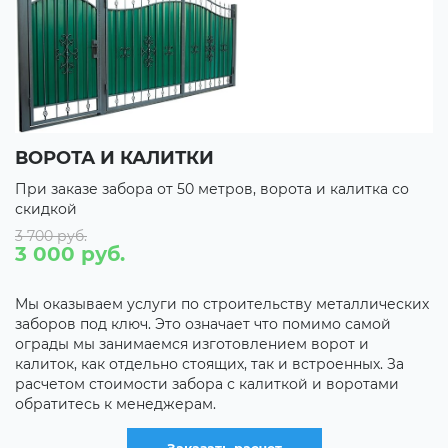
ЛИТКИ
ПОЛУЧИТЬ СКИД
т 50 метров, ворота и калитка со
При заказе забора от 5
скидкой 10%
СКИДКА НА ОБЪЕМ
Свыше 60 м. - 3%
Свыше 100 м. - 5%
ги по строительству металлических
Это означает что помимо самой
Свыше 200 м. - 7%
мся изготовлением ворот и
но стоящих, так и встроенных. За
Строить вместе - выго
 забора с калиткой и воротами
дает скидки на объем. 
джерам.
и узнали что того же хо
родственник - приходи