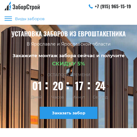
+7 (915) 965-15-19
Виды заборов
УСТАНОВКА ЗАБОРОВ ИЗ ЕВРОШТАКЕТНИКА
В Ярославле и Ярославской области
Закажите монтаж забора сейчас и получите
СКИДКУ 5%
ОСТАЛОСЬ ВРЕМЕНИ
01
20
17
24
Дней
Часов
Минут
Секунд
Заказать забор